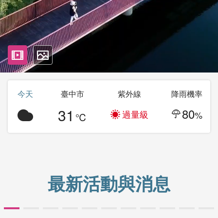
影片
照片
今天
臺中市
紫外線
降雨機率
31
80
過量級
%
℃
最新活動與消息
第10屆全球旅遊發展組織論壇
台