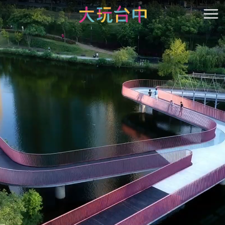
跳
到
開
主
要
內
容
區
塊