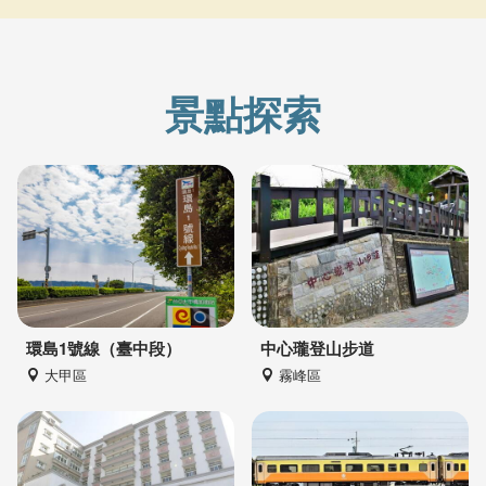
景點探索
環島1號線（臺中段）
中心瓏登山步道
大甲區
霧峰區