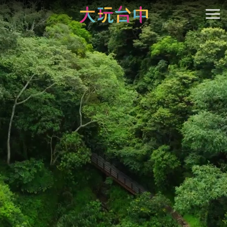
ア
ン
開
カ
ー
ポ
イ
ン
ト
に
移
動
す
る