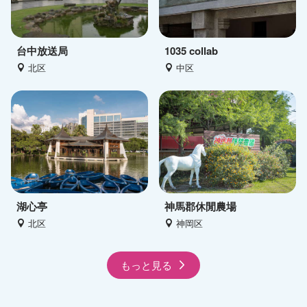
台中放送局
1035 collab
北区
中区
湖心亭
神馬郡休閒農場
北区
神岡区
もっと見る