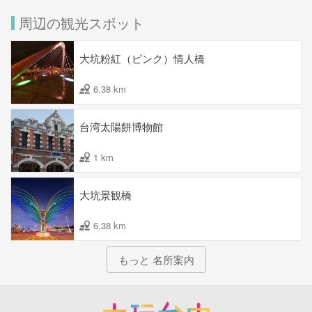
周辺の観光スポット
大坑粉紅（ピンク）情人橋
6.38 km
台湾太陽餅博物館
1 km
大坑景観橋
6.38 km
もっと 名所案内