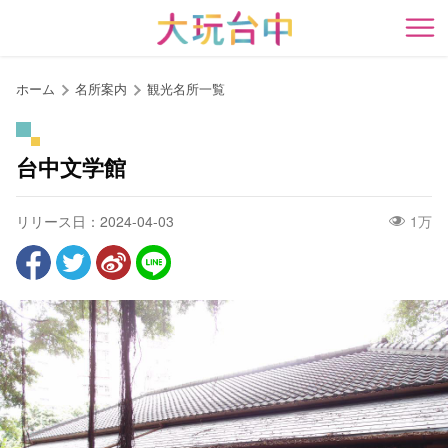
ア
ン
開
カ
ー
ホーム
名所案内
観光名所一覧
ポ
イ
ン
台中文学館
ト
に
リリース日：2024-04-03
1万
移
動
す
る