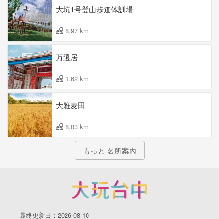
大坑1号登山歩道体訓場
8.97 km
万選居
1.62 km
大雅麦田
8.03 km
もっと 名所案内
最終更新日：2026-08-10