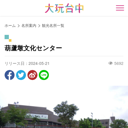
ア
ン
開
カ
ー
ホーム
名所案内
観光名所一覧
ポ
イ
ン
葫蘆墩文化センター
ト
に
リリース日：2024-05-21
5692
移
動
す
る