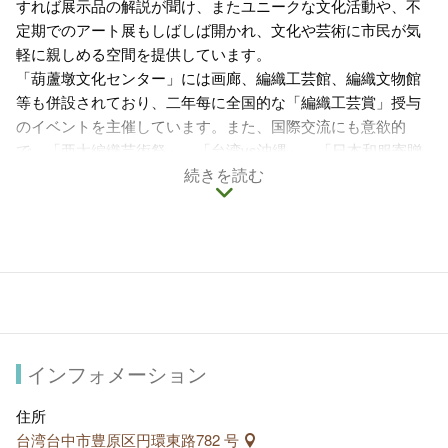
すれば展示品の解説が聞け、またユニークな文化活動や、不
定期でのアート展もしばしば開かれ、文化や芸術に市民が気
軽に親しめる空間を提供しています。
「葫蘆墩文化センター」には画廊、編織工芸館、編織文物館
等も併設されており、二年每に全国的な「編織工芸賞」授与
のイベントを主催しています。また、国際交流にも意欲的
で、「亜太編織芸術祭」、「台湾vs沖縄」、「日本和服寄贈
展」等を企画、開催しています。
続きを読む
「編織工芸館」ではアジア太平洋地区で見られる自然繊維、
編織技術、工芸の発展史と文化を紹介し、台湾、日本等の編
織品を収蔵しており、アジア太平洋地区の編織の特色を一度
に見学できる貴重な場所です。
インフォメーション
住所
台湾台中市豊原区円環東路782 号