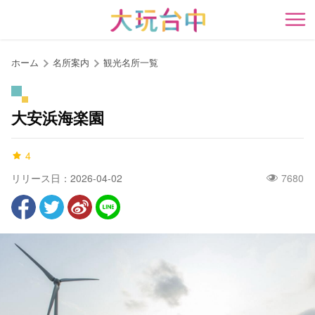
ア
ン
開
カ
ー
ホーム
名所案内
観光名所一覧
ポ
イ
ン
大安浜海楽園
ト
に
4
移
動
リリース日：2026-04-02
7680
す
る