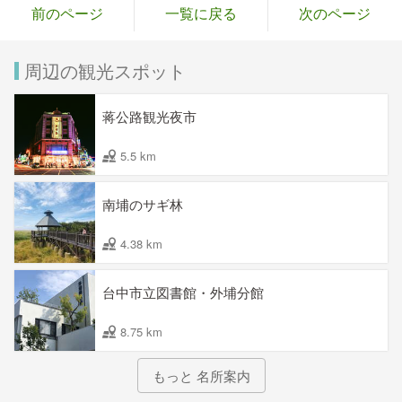
前のページ
一覧に戻る
次のページ
周辺の観光スポット
蒋公路観光夜市
5.5 km
南埔のサギ林
4.38 km
台中市立図書館・外埔分館
8.75 km
もっと 名所案内