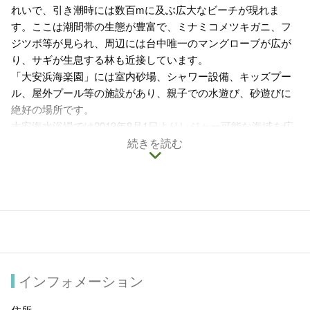
れいで、引き潮時には数百mに及ぶ広大なビーチが現れま
す。ここは潮間帯の生態が豊富で、ミナミコメツキガニ、フ
ジツボ等が見られ、周辺には台中唯一のマングローブが広が
り、サギが生息する林も近接しています。
「大安浜海楽園」には室内砂場、シャワー設備、キッズプー
ル、屋外プール等の施設があり、親子での水遊び、砂遊びに
絶好の場所です。
大安海水浴場では2013年8月1日よりレジャー可能な海域を広
げ、サーフィンとウィンドサーフィンができるようになりま
続きを読む
した。サーフィンやウィンドサーフィンを体験したいなら、
大安海水浴場でチャレンジしてみましょう。
海開き期間：4-10月07:00-18:00砂遊びと水遊びのみ(遊泳禁
止)、4-12月07:00-18:00サーフィン、ウィンドサーフィン可
インフォメーション
住所