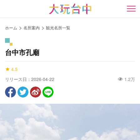
ア
ン
開
カ
ー
ホーム
名所案内
観光名所一覧
ポ
イ
ン
台中市孔廟
ト
に
4.5
移
動
リリース日：2026-04-22
1.2万
す
る