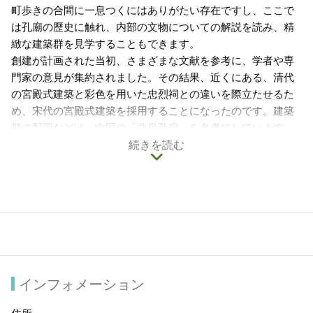
町歩きの合間に一息つくにはありがたい存在ですし、ここで
は孔廟の歷史に触れ、内部の文物についての解説を読み、精
緻な建築群を見学することもできます。
創建が計画された当初、さまざまな文献を参考に、学者や専
門家の意見が集約されました。その結果、近くにある、清代
の宮殿式建築と彩色を用いた忠烈祠との違いを際立たせるた
め、宋代の宮殿式建築を採用することになったのです。建築
群の配置などは、中国の「曲阜孔廟」を参考にしています。
「台中市孔廟」では、受験生と学生のため、受験シーズンな
続きを読む
どに合わせ心願成就の祈願を行っています。また、写生など
イベントの開催にも協力し、文化を広め伝承する役割を担っ
ています。
インフォメーション
住所