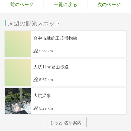
前のページ
一覧に戻る
次のページ
周辺の観光スポット
台中市繊維工芸博物館
5.99 km
大坑11号登山歩道
5.67 km
大坑温泉
5.29 km
もっと 名所案内