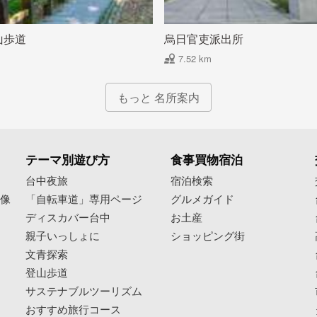
山歩道
烏日官吏派出所
7.52 km
もっと 名所案内
テーマ別遊び方
食事買物宿泊
像
台中夜旅
宿泊検索
映像
「自転車道」専用ページ
グルメガイド
ディスカバー台中
お土産
親子いっしょに
ショッピング街
文青探索
登山歩道
サステナブルツーリズム
おすすめ旅行コース