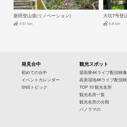
新田登山道(リノベーション)
大坑7号登
9.51 km
6.8 km
発見台中
観光スポット
初めての台中
望高寮4Kライブ配信映
イベントカレンダー
高美湿地4Kライブ配信
SNSトピック
TOP 10 観光名所
観光名所一覧
観光名所の分類
パノラマの