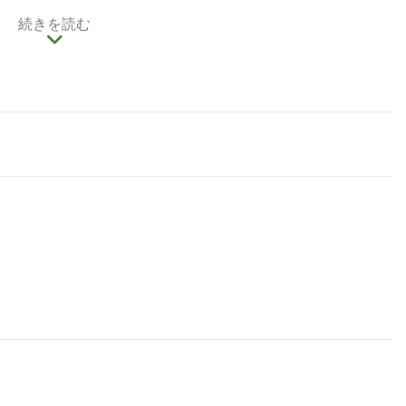
容し切れなくなったことと、建物の老朽化で、南側に
続きを読む
年には「主日学教室」、「牧師館」等が完成し、台中の
ます。