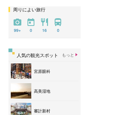
周りによい旅行
彩虹
新社花海
バナナ
99+
0
16
0
人気の観光スポット
もっと
宮原眼科
高美湿地
審計新村