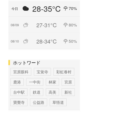
28-35°C
70%
今日
27-31°C
80%
08/09
28-34°C
50%
08/10
ホットワード
宮原眼科
宝覚寺
彩虹眷村
鹿港
一中街
林家
宮原
台中駅
鉄道
高美
新社
寶覺寺
公益路
草悟道
台中
寶覚寺
科学博物館