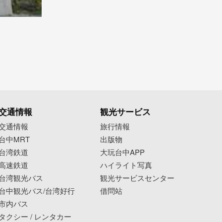
交通情報
観光サービス
交通情報
旅行情報
台中MRT
出版物
台湾鉄道
大玩台中APP
高速鉄道
ハイライト写真
台湾観光バス
観光サービスセンター
台中観光バス/台湾好行
借問站
市内バス
タクシー / レンタカー