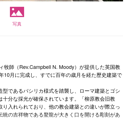
写真
（Rev.Campbell N. Moody）が提供した英国教
6年10月に完成し、すでに百年の歳月を経た歷史建築で
造型であるバシリカ様式を踏襲し、ローマ建築とゴシ
は十分な採光が確保されています。「柳原教会旧教
取り入れられており、他の教会建築との違いが際立っ
伝統の吉祥物である鰲龍が大きく口を開ける彫刻があ