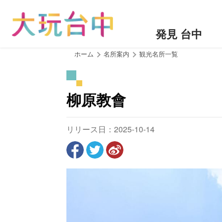
ア
ン
カ
発見 台中
ー
ポ
:::
ホーム
名所案内
観光名所一覧
イ
ン
ト
柳原教會
に
移
動
リリース日：2025-10-14
す
る