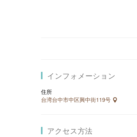
第二次世界大戦後、増加した信者を収
新しい教会が建てられました。1998
クリスチャンに祈りの場を提供してい
インフォメーション
住所
台湾台中市中区興中街119号
アクセス方法