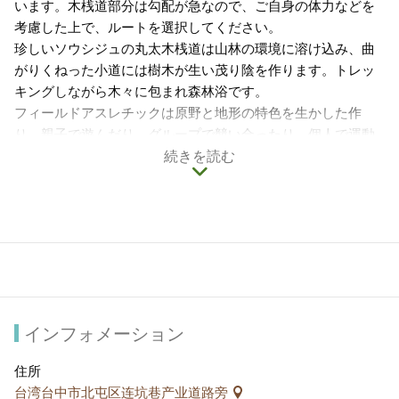
います。木桟道部分は勾配が急なので、ご自身の体力などを
考慮した上で、ルートを選択してください。
珍しいソウシジュの丸太木桟道は山林の環境に溶け込み、曲
がりくねった小道には樹木が生い茂り陰を作ります。トレッ
キングしながら木々に包まれ森林浴です。
フィールドアスレチックは原野と地形の特色を生かした作
り。親子で遊んだり、グループで競い合ったり、個人で運動
を目的にするにもいいでしょう。
続きを読む
大坑1号歩道
全 長：
約1.6km。途中の丸太桟道はタフな区間なので、
ご自身の体力と相談して山のぼりを続けてください。
登山口：
東山路から右折して濁水巷に入ってから6kmの
ところ。
特 色：
森林エリアに当たり、途中で果樹園、竹林をめ
インフォメーション
ぐり、2 カ所の渓谷を越えます。山沿いの湿潤温暖な気
候なのでシダ類が多く、豊かな自然の生態と多様性に恵
住所
まれています。
台湾台中市北屯区连坑巷产业道路旁