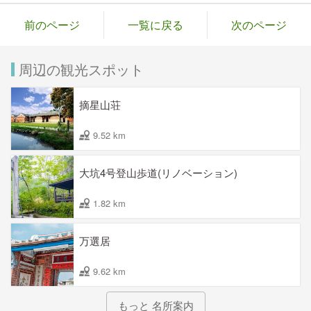
前のページ
一覧に戻る
次のページ
周辺の観光スポット
摘星山荘
9.52 km
大坑4号登山歩道(リノベーション)
1.82 km
万選居
9.62 km
もっと 名所案内