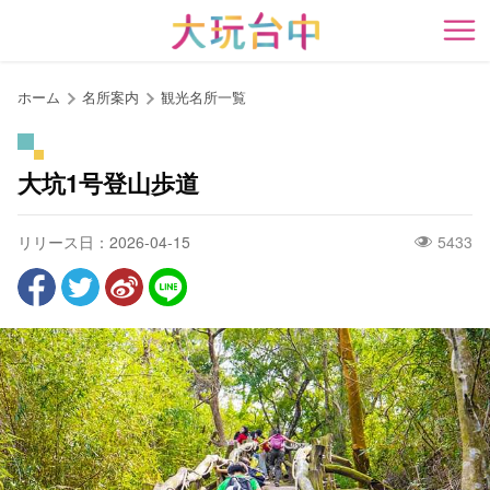
ア
ン
開
カ
ー
ホーム
名所案内
観光名所一覧
ポ
イ
ン
大坑1号登山歩道
ト
に
リリース日：2026-04-15
5433
移
動
す
る