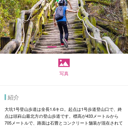
写真
紹介
大坑1号登山歩道は全長1.6キロ。起点は1号歩道登山口で、終
点は頭嵙山最北方の登山歩道です。標高が433メートルから
705メートルで、路面は石畳とコンクリート舗装が混在されて