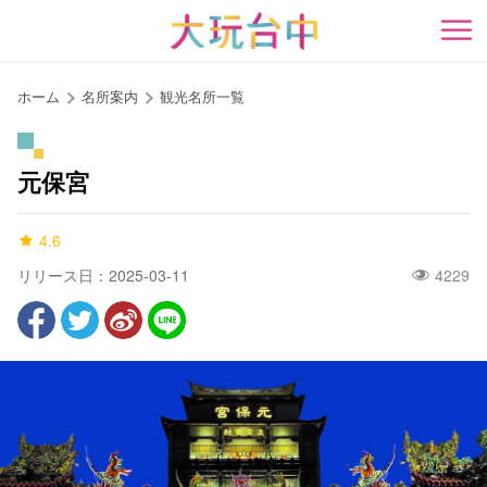
ア
ン
開
カ
ー
ホーム
名所案内
観光名所一覧
ポ
イ
ン
元保宮
ト
に
4.6
移
動
リリース日：2025-03-11
4229
す
る