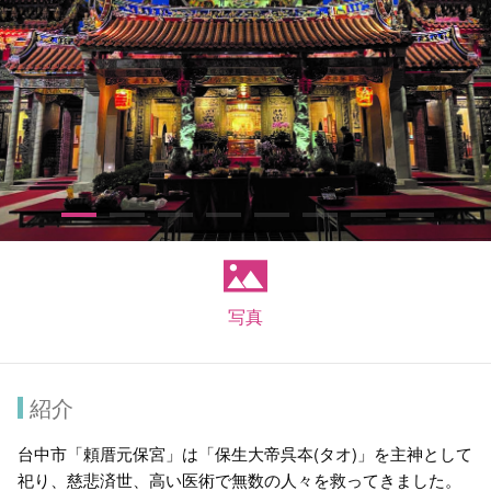
写真
紹介
台中市「頼厝元保宮」は「保生大帝呉夲(タオ)」を主神として
祀り、慈悲済世、高い医術で無数の人々を救ってきました。