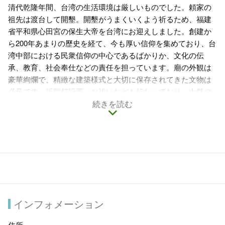
清代乾隆年間、台湾の生活環境は厳しいものでした。頼家の
祖先は渡台して開墾。開墾がうまくいくよう祈るため、福建
省平和県心田宮の保生大帝を台湾にお迎えしました。創建か
ら200年あまりの歷史を経て、今も厚い信仰を集めており、台
湾中部における民衆信仰の中心であるばかりか、文化の伝
承、教育、社会奉仕などの責任を担っています。廟の外観は
豪華絢爛で、精緻な建築様式と大切に保存されてきた文物は
必見です。祈願灯設置、お祓いなども行なっており、大勢の
信徒で賑わっています。
続きを読む
インフォメーション
住所