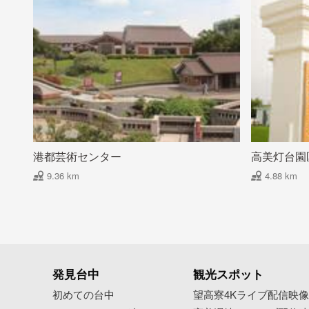
港都芸術センター
高美灯台園
9.36 km
4.88 km
発見台中
観光スポット
初めての台中
望高寮4Kライブ配信映