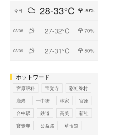
28-33°C
20%
今日
27-32°C
70%
08/08
27-31°C
50%
08/09
ホットワード
宮原眼科
宝覚寺
彩虹眷村
鹿港
一中街
林家
宮原
台中駅
鉄道
高美
新社
寶覺寺
公益路
草悟道
台中
寶覚寺
科学博物館