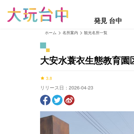
ア
ン
カ
発見 台中
ー
ポ
:::
ホーム
名所案内
観光名所一覧
イ
ン
ト
大安水蓑衣生態教育園
に
移
動
3.8
す
リリース日：2026-04-23
る