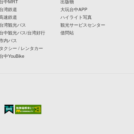
台中MRT
出版物
台湾鉄道
大玩台中APP
高速鉄道
ハイライト写真
台湾観光バス
観光サービスセンター
台中観光バス/台湾好行
借問站
市内バス
タクシー / レンタカー
台中YouBike