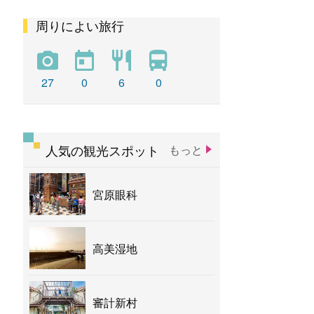
周りによい旅行
彩虹
新社花海
バナナ
27
0
6
0
人気の観光スポット
もっと
宮原眼科
高美湿地
審計新村