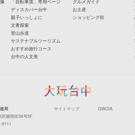
映像
「自転車道」専用ページ
グルメガイド
ディスカバー台中
お土産
親子いっしょに
ショッピング街
文青探索
登山歩道
サステナブルツーリズム
おすすめ旅行コース
台中の人文美
遊局
サイトマップ
GWOIA
原区陽明街36号5F
-9111