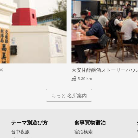
区
大安甘醇醸酒ストーリーハウ
5.39 km
もっと 名所案内
テーマ別遊び方
食事買物宿泊
像
台中夜旅
宿泊検索