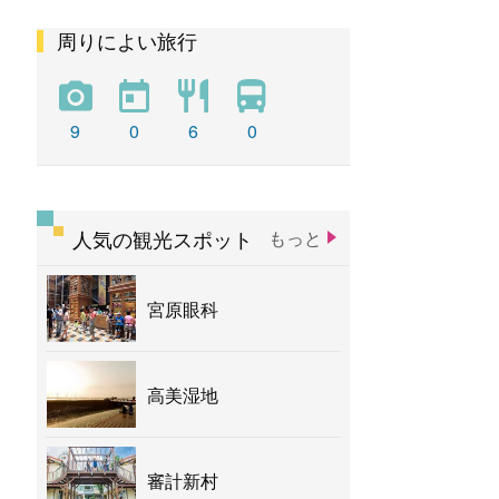
周りによい旅行
彩虹
新社花海
バナナ
9
0
6
0
人気の観光スポット
もっと
宮原眼科
高美湿地
審計新村