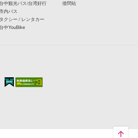
台中観光バス/台湾好行
借問站
市内バス
タクシー / レンタカー
台中YouBike