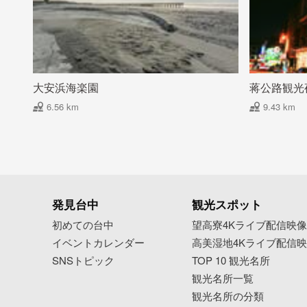
大安浜海楽園
蒋公路観光
6.56 km
9.43 km
発見台中
観光スポット
初めての台中
望高寮4Kライブ配信映
イベントカレンダー
高美湿地4Kライブ配信
SNSトピック
TOP 10 観光名所
観光名所一覧
観光名所の分類