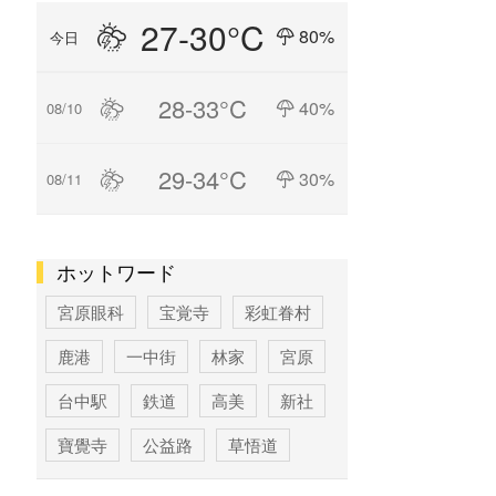
27-30°C
80%
今日
28-33°C
40%
08/10
29-34°C
30%
08/11
ホットワード
宮原眼科
宝覚寺
彩虹眷村
鹿港
一中街
林家
宮原
台中駅
鉄道
高美
新社
寶覺寺
公益路
草悟道
台中
寶覚寺
科学博物館