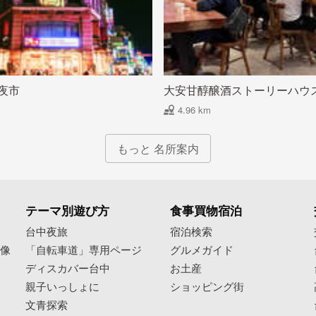
夜市
大安甘醇醸酒ストーリーハウ
4.96 km
もっと 名所案内
テーマ別遊び方
食事買物宿泊
像
台中夜旅
宿泊検索
映像
「自転車道」専用ページ
グルメガイド
ディスカバー台中
お土産
親子いっしょに
ショッピング街
文青探索