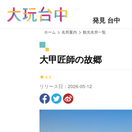
ア
ン
カ
発見 台中
ー
ポ
:::
ホーム
名所案内
観光名所一覧
イ
ン
ト
大甲匠師の故郷
に
移
動
4.3
す
リリース日：2026-05-12
る