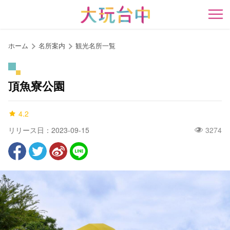
ア
ン
開
カ
ー
ホーム
名所案内
観光名所一覧
ポ
イ
ン
頂魚寮公園
ト
に
4.2
移
動
リリース日：2023-09-15
3274
す
る