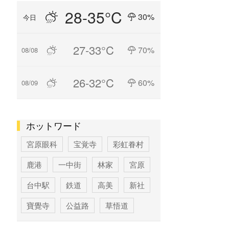
28-35°C
30%
今日
27-33°C
70%
08/08
26-32°C
60%
08/09
ホットワード
宮原眼科
宝覚寺
彩虹眷村
鹿港
一中街
林家
宮原
台中駅
鉄道
高美
新社
寶覺寺
公益路
草悟道
台中
寶覚寺
科学博物館