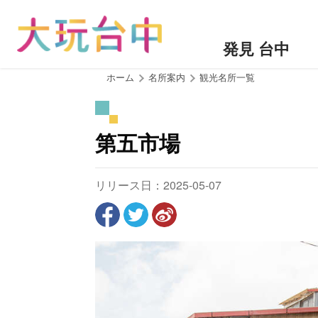
ア
ン
カ
発見 台中
ー
ポ
:::
ホーム
名所案内
観光名所一覧
イ
ン
ト
第五市場
に
移
動
リリース日：2025-05-07
す
る