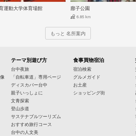
育運動大学体育場館
廍子公園
6.85 km
もっと 名所案内
テーマ別遊び方
食事買物宿泊
像
台中夜旅
宿泊検索
映像
「自転車道」専用ページ
グルメガイド
ディスカバー台中
お土産
親子いっしょに
ショッピング街
文青探索
登山歩道
サステナブルツーリズム
おすすめ旅行コース
台中の人文美