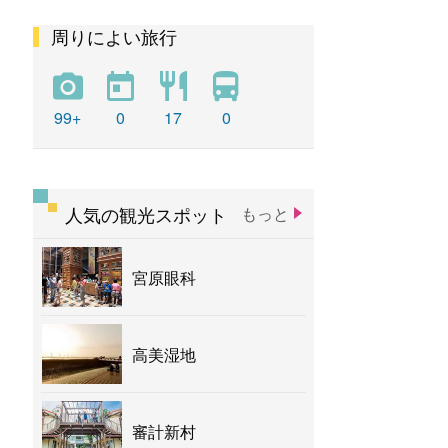
周りによい旅行
彩虹
新社花海
バナナ
99+
0
17
0
人気の観光スポット
もっと
宮原眼科
高美湿地
審計新村