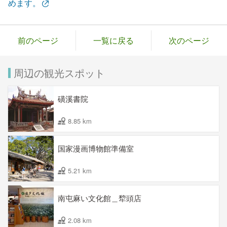
めます。
前のページ
一覧に戻る
次のページ
周辺の観光スポット
磺溪書院
8.85 km
国家漫画博物館準備室
5.21 km
南屯麻い文化館＿犂頭店
2.08 km