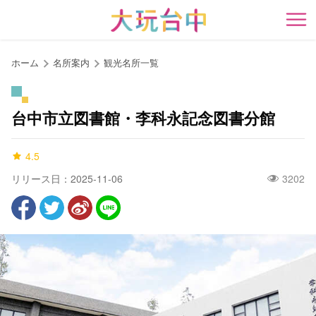
ア
ン
開
カ
ー
ホーム
名所案内
観光名所一覧
ポ
イ
ン
台中市立図書館・李科永記念図書分館
ト
に
4.5
移
動
リリース日：2025-11-06
3202
す
る