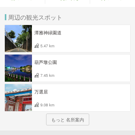
周辺の観光スポット
潭雅神緑園道
5.47 km
葫芦墩公園
7.45 km
万選居
9.08 km
もっと 名所案内