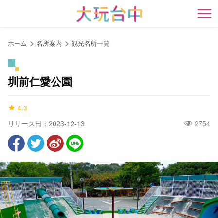
ア
ン
開
カ
ー
ホーム
名所案内
観光名所一覧
ポ
イ
ン
圳前仁愛公園
ト
に
4.3
移
動
リリース日：2023-12-13
2754
す
る