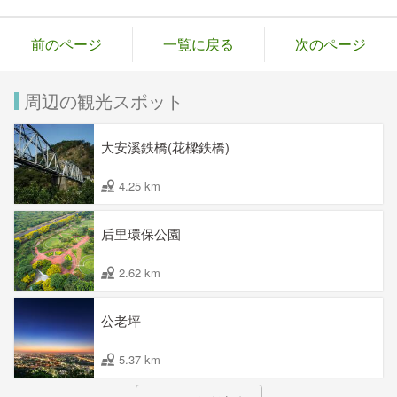
前のページ
一覧に戻る
次のページ
周辺の観光スポット
大安溪鉄橋(花樑鉄橋)
4.25 km
后里環保公園
2.62 km
公老坪
5.37 km