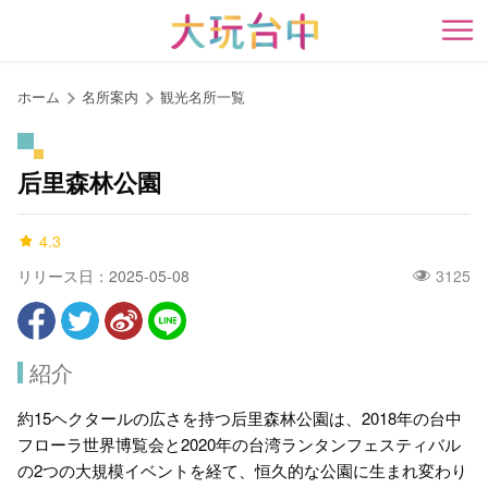
ア
ン
開
カ
ー
ホーム
名所案内
観光名所一覧
ポ
イ
ン
后里森林公園
ト
に
4.3
移
動
リリース日：2025-05-08
3125
す
る
紹介
約15ヘクタールの広さを持つ后里森林公園は、2018年の台中
フローラ世界博覧会と2020年の台湾ランタンフェスティバル
の2つの大規模イベントを経て、恒久的な公園に生まれ変わり