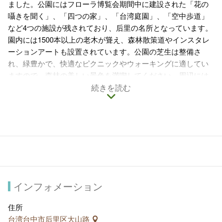
ました。公園にはフローラ博覧会期間中に建設された「花の
囁きを聞く」、「四つの家」、「台湾庭園」、「空中歩道」
など4つの施設が残されており、后里の名所となっています。
園内には1500本以上の老木が聳え、森林散策道やインスタレ
ーションアートも設置されています。公園の芝生は整備さ
れ、緑豊かで、快適なピクニックやウォーキングに適してい
ますので、森林の美しい景色を満喫してください。周辺には
歴史ある后里馬場、麗宝楽園リゾートエリア、中社観光花
続きを読む
市、泰安鉄道文化園区などがあり、后里地域の文化を堪能し
ていただけます。
インフォメーション
住所
台湾台中市后里区大山路