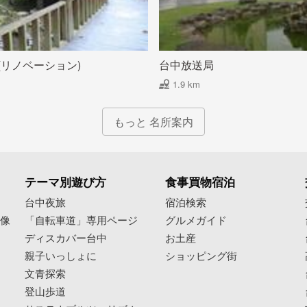
(リノベーション)
台中放送局
1.9 km
もっと 名所案内
テーマ別遊び方
食事買物宿泊
像
台中夜旅
宿泊検索
映像
「自転車道」専用ページ
グルメガイド
ディスカバー台中
お土産
親子いっしょに
ショッピング街
文青探索
登山歩道