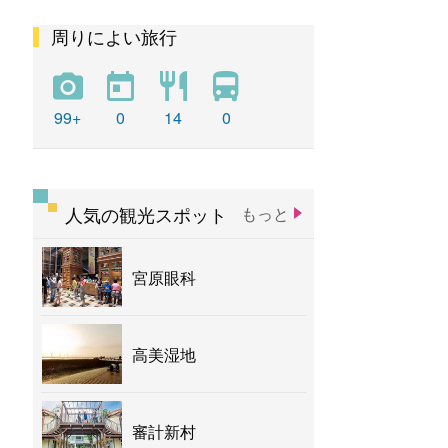
周りによい旅行
彩虹
新社花海
バナナ
99+
0
14
0
人気の観光スポット
もっと
宮原眼科
高美湿地
審計新村