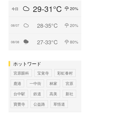
29-31°C
20%
今日
28-35°C
20%
08/07
27-33°C
80%
08/08
ホットワード
宮原眼科
宝覚寺
彩虹眷村
鹿港
一中街
林家
宮原
台中駅
鉄道
高美
新社
寶覺寺
公益路
草悟道
台中
寶覚寺
科学博物館