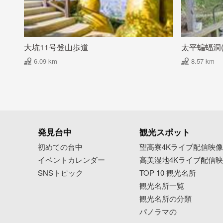
大坑11号登山歩道
太平蝙蝠洞
6.09 km
8.57 km
発見台中
観光スポット
初めての台中
望高寮4Kライブ配信映
イベントカレンダー
高美湿地4Kライブ配信
SNSトピック
TOP 10 観光名所
観光名所一覧
観光名所の分類
パノラマの