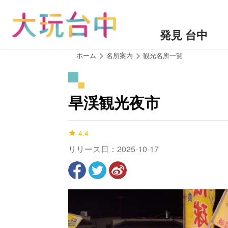
ア
ン
カ
発見 台中
ー
ポ
:::
ホーム
名所案内
観光名所一覧
イ
ン
ト
旱渓観光夜市
に
移
動
4.4
す
リリース日：2025-10-17
る