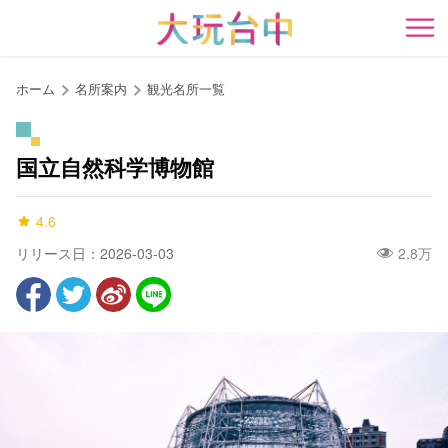
ア
ン
開
カ
ー
ホーム
名所案内
観光名所一覧
ポ
イ
ン
国立自然科学博物館
ト
に
4.6
移
動
リリース日：2026-03-03
2.8万
す
る