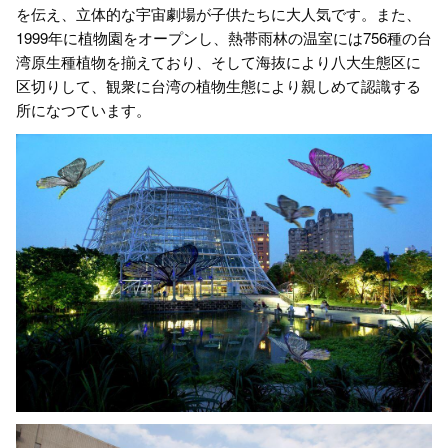
を伝え、立体的な宇宙劇場が子供たちに大人気です。また、
1999年に植物園をオープンし、熱帯雨林の温室には756種の台
湾原生種植物を揃えており、そして海抜により八大生態区に
区切りして、観衆に台湾の植物生態により親しめて認識する
所になつています。