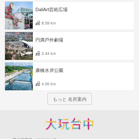
DaliArt芸術広場
8.59 km
円満戶外劇場
2.44 km
康橋水岸公園
4.56 km
もっと 名所案内