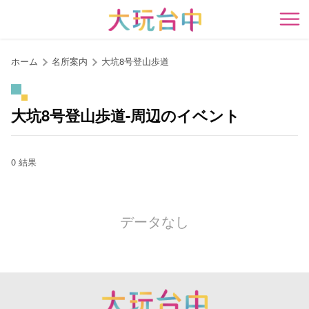
ア
ン
開
カ
ー
ホーム
名所案内
大坑8号登山歩道
ポ
イ
ン
大坑8号登山歩道-周辺のイベント
ト
に
移
0 結果
動
す
る
データなし