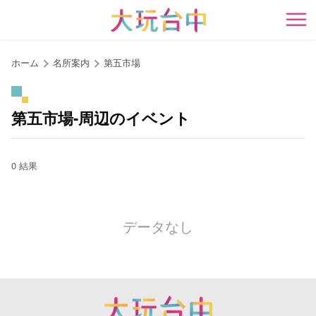
ア
ン
開
カ
ー
ホーム
名所案内
第五市場
ポ
イ
ン
第五市場-周辺のイベント
ト
に
移
0 結果
動
す
る
データなし