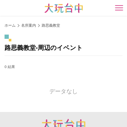
ア
ン
開
カ
ー
ホーム
名所案内
路思義教堂
ポ
イ
ン
路思義教堂-周辺のイベント
ト
に
移
0 結果
動
す
る
データなし