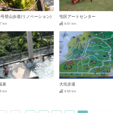
6号登山歩道(リノベーション)
屯区アートセンター
57 km
9.61 km
温泉
大坑步道
65 km
9.65 km