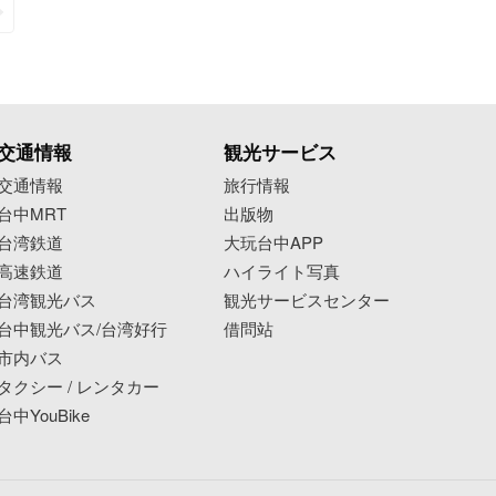
交通情報
観光サービス
交通情報
旅行情報
台中MRT
出版物
台湾鉄道
大玩台中APP
高速鉄道
ハイライト写真
台湾観光バス
観光サービスセンター
台中観光バス/台湾好行
借問站
市内バス
タクシー / レンタカー
台中YouBike