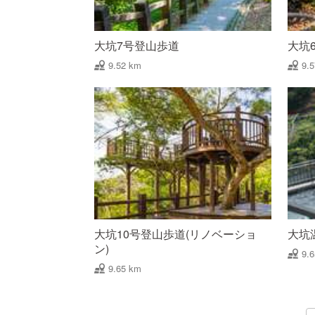
大坑7号登山歩道
大坑
9.52 km
9.
大坑10号登山歩道(リノベーショ
大坑
ン)
9.
9.65 km