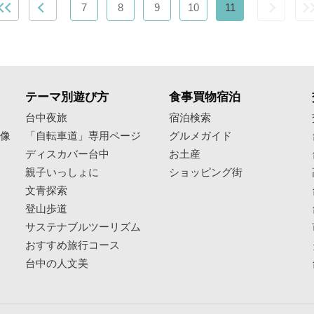
7
8
9
10
11
テーマ別遊び方
食事買物宿泊
像
台中夜旅
宿泊検索
映像
「自転車道」専用ページ
グルメガイド
ディスカバー台中
お土産
親子いっしょに
ショッピング街
文青探索
登山歩道
サステナブルツーリズム
おすすめ旅行コース
台中の人文美