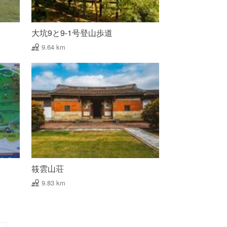
大坑9と9-1号登山歩道
9.64 km
筱雲山荘
9.83 km