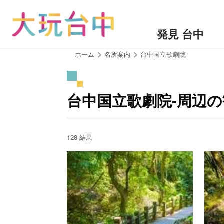
ア
ン
カ
発見 台中
ー
ポ
:::
ホーム
名所案内
台中国立歌劇院
イ
ン
ト
台中国立歌劇院-周辺
に
移
動
す
128 結果
る