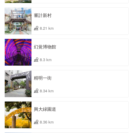
審計新村
8.21 km
幻覚博物館
8.3 km
精明一街
8.34 km
興大緑園道
8.36 km