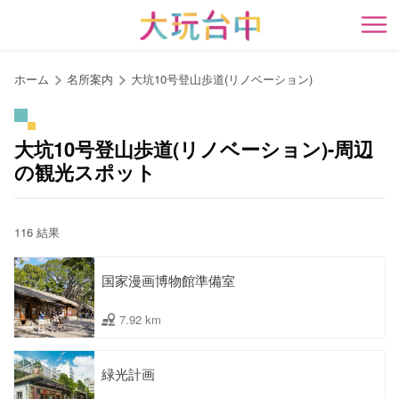
ア
ン
開
カ
ー
ホーム
名所案内
大坑10号登山歩道(リノベーション)
ポ
イ
ン
大坑10号登山歩道(リノベーション)-周辺
ト
の観光スポット
に
移
動
116 結果
す
る
国家漫画博物館準備室
7.92 km
緑光計画