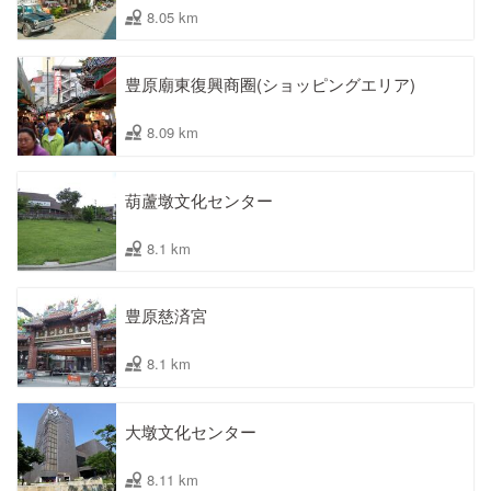
8.05 km
豊原廟東復興商圈(ショッピングエリア)
8.09 km
葫蘆墩文化センター
8.1 km
豊原慈済宮
8.1 km
大墩文化センター
8.11 km