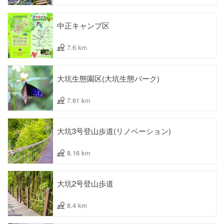
中正キャンプ区
7.6 km
大坑生態園区(大坑生態パーク)
7.61 km
大坑3号登山歩道(リノベーション)
8.16 km
大坑2号登山歩道
8.4 km