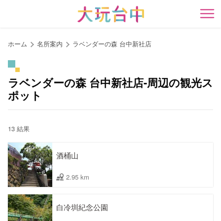
ア
ン
開
カ
ー
ホーム
名所案内
ラベンダーの森 台中新社店
ポ
イ
ン
ラベンダーの森 台中新社店-周辺の観光ス
ト
ポット
に
移
動
13 結果
す
る
酒桶山
2.95 km
白冷圳紀念公園