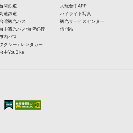
台湾鉄道
大玩台中APP
高速鉄道
ハイライト写真
台湾観光バス
観光サービスセンター
台中観光バス/台湾好行
借問站
市内バス
タクシー / レンタカー
台中YouBike