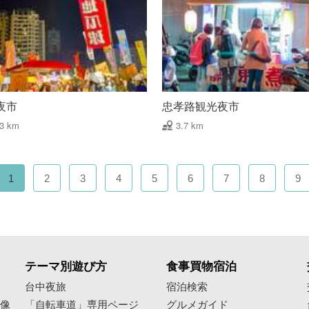
夜市
忠孝路観光夜市
63 km
3.7 km
1
2
3
4
5
6
7
8
9
テーマ別遊び方
食事買物宿泊
像
台中夜旅
宿泊検索
映像
「自転車道」専用ページ
グルメガイド