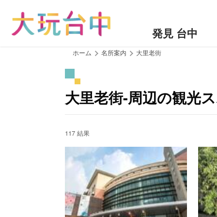
ア
ン
カ
発見 台中
ー
ポ
:::
ホーム
名所案内
大里老街
イ
ン
ト
大里老街-周辺の観光
に
移
動
す
117 結果
る