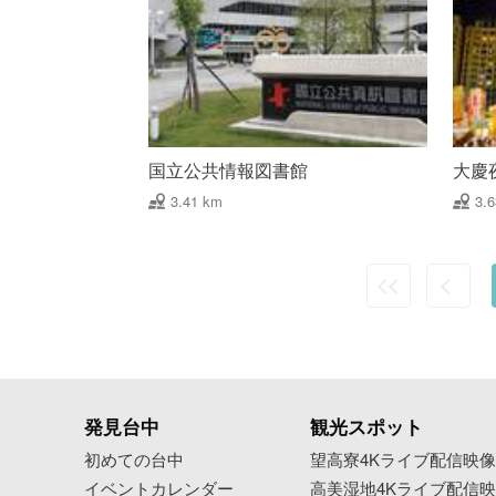
国立公共情報図書館
大慶
3.41 km
3.
発見台中
観光スポット
初めての台中
望高寮4Kライブ配信映
イベントカレンダー
高美湿地4Kライブ配信