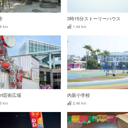
寺
3時15分ストーリーハウス
06 km
1.44 km
iArt芸術広場
內新小学校
35 km
2.46 km