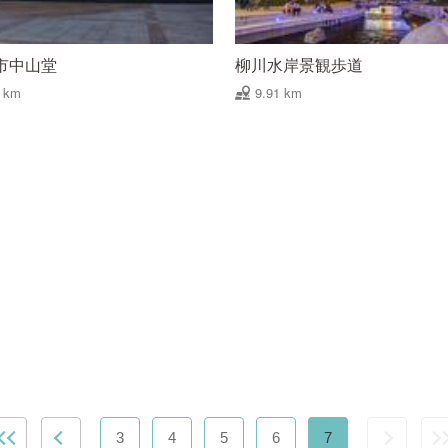
市中山堂
柳川水岸景観歩道
8 km
9.91 km
3
4
5
6
7