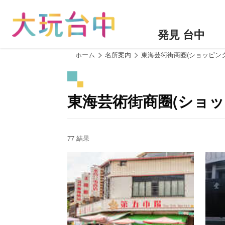
ア
ン
カ
発見 台中
ー
ポ
:::
ホーム
名所案内
東海芸術街商圈(ショッピン
イ
ン
ト
東海芸術街商圈(ショッ
に
移
動
す
77 結果
る