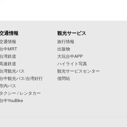
交通情報
観光サービス
交通情報
旅行情報
台中MRT
出版物
台湾鉄道
大玩台中APP
高速鉄道
ハイライト写真
台湾観光バス
観光サービスセンター
台中観光バス/台湾好行
借問站
市内バス
タクシー / レンタカー
台中YouBike