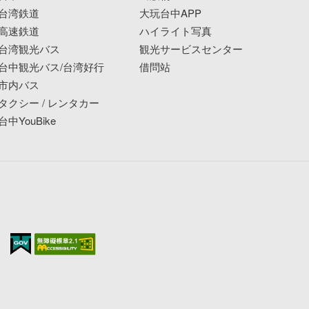
台湾鉄道
大玩台中APP
高速鉄道
ハイライト写真
台湾観光バス
観光サービスセンター
台中観光バス/台湾好行
借問站
市内バス
タクシー / レンタカー
台中YouBike