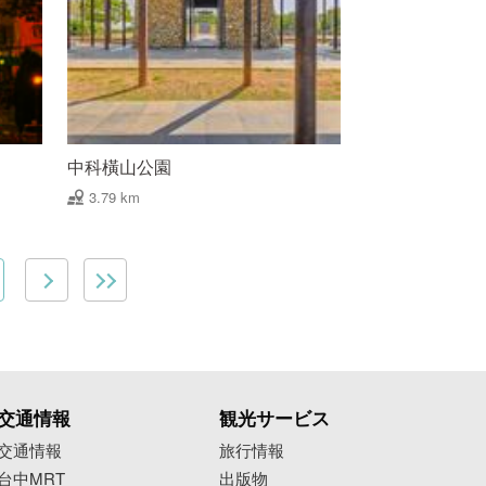
中科橫山公園
3.79 km
交通情報
観光サービス
交通情報
旅行情報
台中MRT
出版物