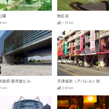
公園
秋紅谷
08 km
1.73 km
市政府-新市政ビル
天津成衣（アパレル）街
31 km
3.02 km