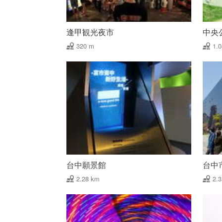
逢甲観光夜市
中央
320 m
1.
台中願景館
台中
2.28 km
2.