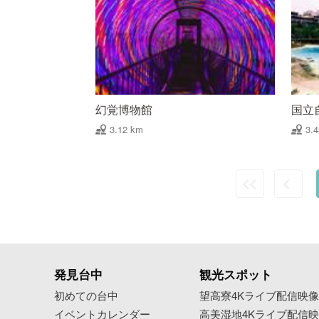
幻覚博物館
国立
3.12 km
3.
発見台中
観光スポット
初めての台中
望高寮4Kライブ配信映
イベントカレンダー
高美湿地4Kライブ配信