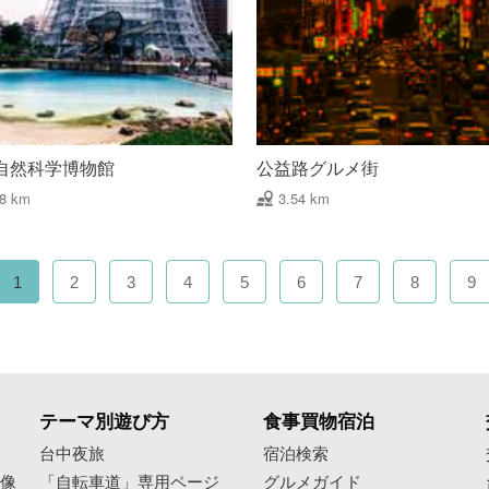
自然科学博物館
公益路グルメ街
48 km
3.54 km
1
2
3
4
5
6
7
8
9
テーマ別遊び方
食事買物宿泊
像
台中夜旅
宿泊検索
映像
「自転車道」専用ページ
グルメガイド