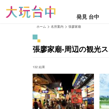
ア
ン
カ
発見 台中
ー
ポ
:::
ホーム
名所案内
張廖家廟
イ
ン
ト
張廖家廟-周辺の観光
に
移
動
す
132 結果
る