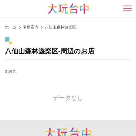
ア
ン
開
カ
ー
ホーム
名所案内
八仙山森林遊楽区
ポ
イ
ン
八仙山森林遊楽区-周辺のお店
ト
に
移
0 結果
動
す
る
データなし