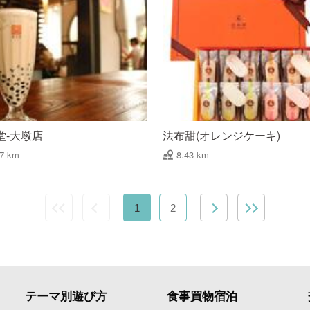
堂-大墩店
法布甜(オレンジケーキ)
17 km
8.43 km
1
2
テーマ別遊び方
食事買物宿泊