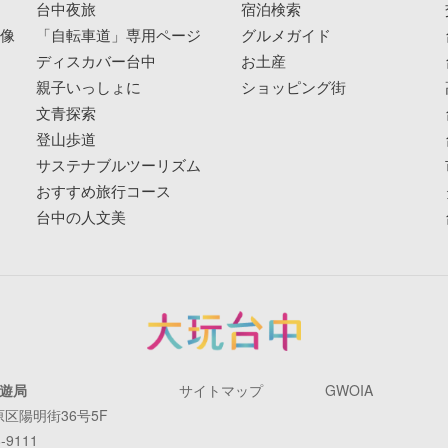
像
台中夜旅
宿泊検索
映像
「自転車道」専用ページ
グルメガイド
ディスカバー台中
お土産
親子いっしょに
ショッピング街
文青探索
登山歩道
サステナブルツーリズム
おすすめ旅行コース
台中の人文美
遊局
サイトマップ
GWOIA
原区陽明街36号5F
-9111