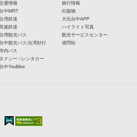
交通情報
旅行情報
台中MRT
出版物
台湾鉄道
大玩台中APP
高速鉄道
ハイライト写真
台湾観光バス
観光サービスセンター
台中観光バス/台湾好行
借問站
市内バス
タクシー / レンタカー
台中YouBike