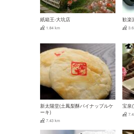
紙箱王-大坑店
歓楽
1.84 km
3.
新太陽堂(土鳳梨酥パイナップルケ
宝泉
ーキ)
7.
7.43 km