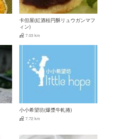
卡但屋(紅酒桂円酥リュウガンマフ
ィン)
7.03 km
小小希望坊(爆漿牛軋捲)
7.72 km