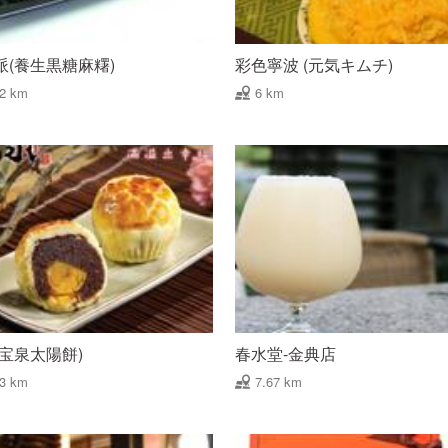
派(養生黒糖麻糬)
彩色寧波 (元気キムチ)
62 km
6 km
(宝泉太陽餅)
春水堂-金典店
43 km
7.67 km