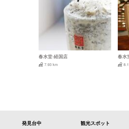
春水堂-経国店
春水
7.93 km
8.
発見台中
観光スポット