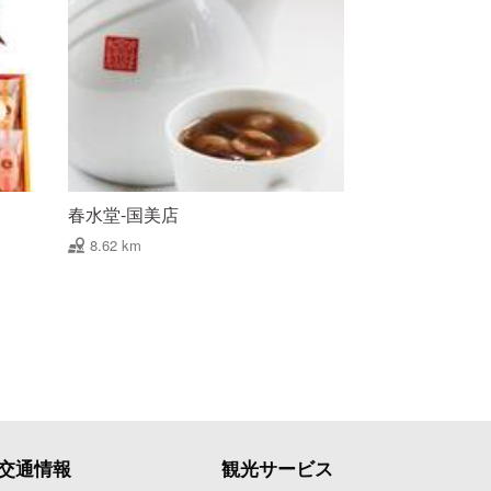
春水堂-国美店
8.62 km
交通情報
観光サービス