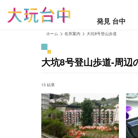
ア
ン
カ
発見 台中
ー
ポ
:::
ホーム
名所案内
大坑8号登山歩道
イ
ン
ト
大坑8号登山歩道-周辺
に
移
動
す
13 結果
る