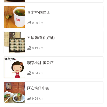
春水堂-国際店
9.06 km
裕珍馨(迷你好酥)
9.49 km
喫茶小舖-蒋公店
9.64 km
阿在筒仔米糕
9.64 km