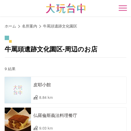
ア
ン
開
カ
ー
ホーム
名所案内
牛罵頭遺跡文化園区
ポ
イ
ン
牛罵頭遺跡文化園区-周辺のお店
ト
に
移
9 結果
動
す
皮耶小館
る
8.84 km
仏羅倫斯義法料理餐庁
9.03 km