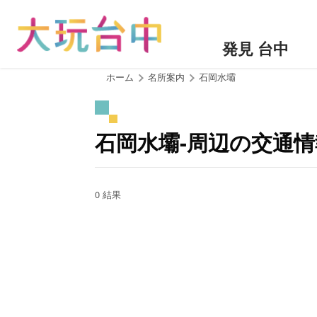
ア
ン
カ
発見 台中
ー
ポ
:::
ホーム
名所案内
石岡水壩
イ
ン
ト
石岡水壩-周辺の交通情
に
移
動
す
0 結果
る