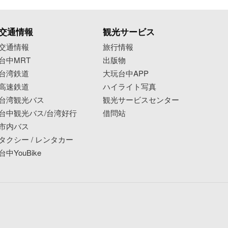
交通情報
観光サービス
交通情報
旅行情報
台中MRT
出版物
台湾鉄道
大玩台中APP
高速鉄道
ハイライト写真
台湾観光バス
観光サービスセンター
台中観光バス/台湾好行
借問站
市内バス
タクシー / レンタカー
台中YouBike