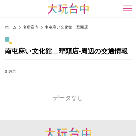
ア
ン
開
カ
ー
ホーム
名所案内
南屯麻い文化館＿犂頭店
ポ
イ
ン
南屯麻い文化館＿犂頭店-周辺の交通情報
ト
に
移
0 結果
動
す
る
データなし