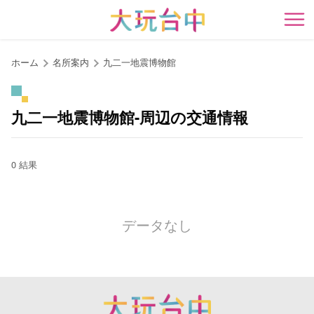
ア
ン
開
カ
ー
ホーム
名所案内
九二一地震博物館
ポ
イ
ン
九二一地震博物館-周辺の交通情報
ト
に
移
0 結果
動
す
る
データなし