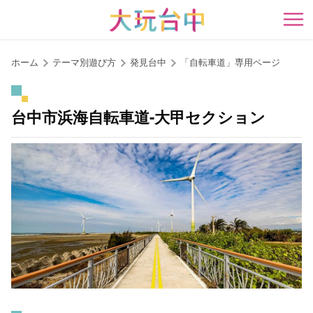
ア
ン
開
カ
ー
ホーム
テーマ別遊び方
発見台中
「自転車道」専用ページ
ポ
イ
ン
台中市浜海自転車道-大甲セクション
ト
に
移
動
す
る