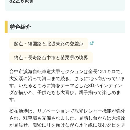
322.6
kcal
特色紹介
起点：経国路と北堤東路の交差点
終点：長寿路台中市と苗栗県の境界
台中市浜海自転車道大甲セクションは全長12.1キロで、
大安溪に沿って河口まで続き、さらに北へ向かっていま
す。いたるところに海をテーマとした3Dペインティン
グが描かれ、子供たちも大喜び。親子揃って楽しめま
す。
松柏漁港は、リノベーションで観光レジャー機能が強化
され、駐車場も完備されました。見晴し台からは大海原
が見渡せ、潮騒に耳を傾けながら水平線に沈む夕日を眺