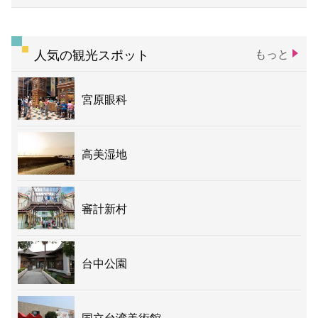
人気の観光スポット
もっと
宮原眼科
高美湿地
審計新村
台中公園
国立台湾美術館