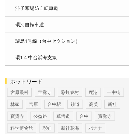
汴子頭堤防自転車道
環河自転車道
環島1号線（台中セクション）
環1-4 中台浜海支線
ホットワード
宮原眼科
宝覚寺
彩虹眷村
鹿港
一中街
林家
宮原
台中駅
鉄道
高美
新社
寶覺寺
公益路
草悟道
台中
寶覚寺
科学博物館
彩虹
新社花海
バナナ