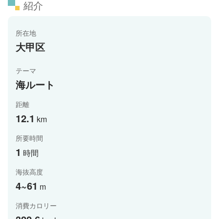
紹介
所在地
大甲区
テーマ
海ルート
距離
12.1
km
所要時間
1
時間
海抜高度
4~61
m
消費カロリー