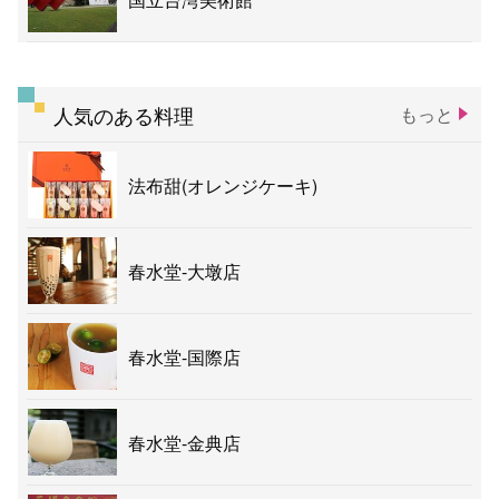
人気のある料理
もっと
法布甜(オレンジケーキ)
春水堂-大墩店
春水堂-国際店
春水堂-金典店