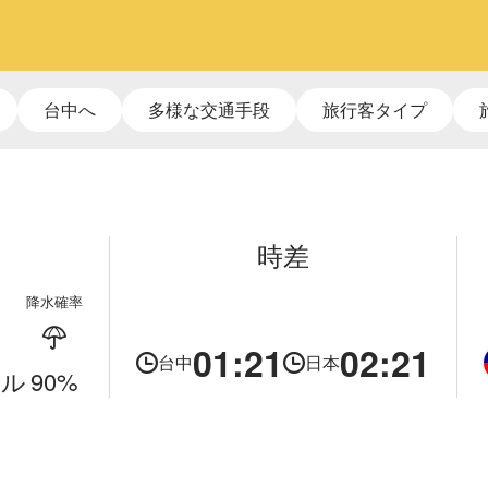
台中へ
多様な交通手段
旅行客タイプ
時差
降水確率
01:21
02:21
台中
日本
ベル
90
%