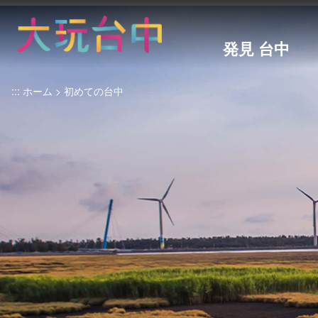
ア
ン
カ
発見 台中
ー
ポ
:::
ホーム
初めての台中
イ
ン
ト
に
移
動
す
る