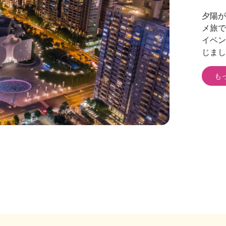
夕陽が
メ旅で
イベン
じまし
も