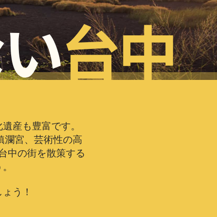
化遺産も豊富です。
鎮瀾宮、芸術性の高
台中の街を散策する
う。
しょう！