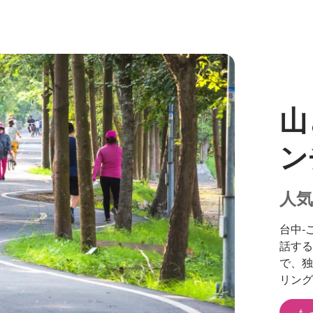
山
ン
人
台中-
話する
で、独
リング
も