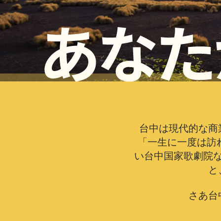
初めての台中
台中は現代的な商
「一生に一度は訪
い台中国家歌劇院
と
さあ台