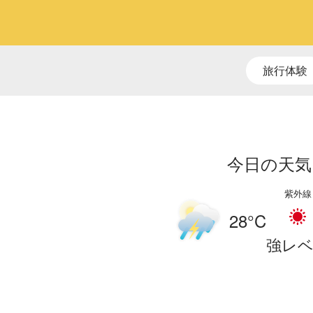
旅行体験
今日の天気
紫外線
28
°C
強レ