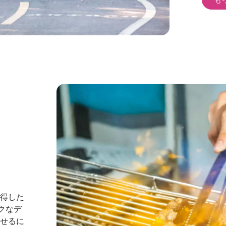
獲得した
クなデ
させるに