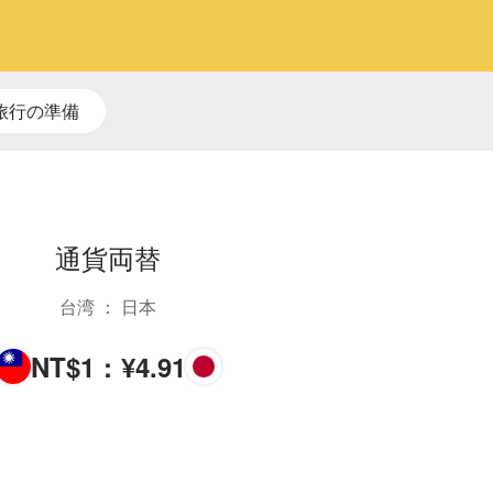
旅行の準備
通貨両替
台湾 ： 日本
NT$
1
:
¥
4.91