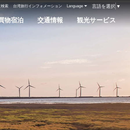
言語を選択
▼
文検索
台湾旅行インフォメーション
Language
買物宿泊
交通情報
観光サービス