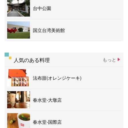
台中公園
国立台湾美術館
人気のある料理
もっと
法布甜(オレンジケーキ)
春水堂-大墩店
春水堂-国際店