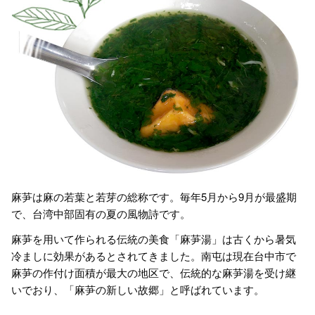
麻芛は麻の若葉と若芽の総称です。毎年5月から9月が最盛期
で、台湾中部固有の夏の風物詩です。
麻芛を用いて作られる伝統の美食「麻芛湯」は古くから暑気
冷ましに効果があるとされてきました。南屯は現在台中市で
麻芛の作付け面積が最大の地区で、伝統的な麻芛湯を受け継
いでおり、「麻芛の新しい故郷」と呼ばれています。