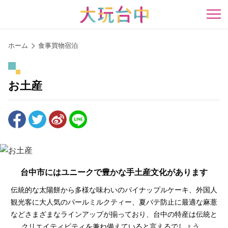
ア
ン
開
カ
ー
ホーム
食事買物宿泊
ポ
イ
ン
お土産
ト
に
移
動
す
る
台中市にはユニークで豊かな手土産文化があります
伝統的な太陽餅から多様な味わいのパイナップルケーキ、外国人
観光客に大人気のパールミルクティー、夏バテ防止に最適な麻薏
などさまざまなラインアップが揃っており、台中の特産は伝統と
クリエイティビティを兼ね備えていると言えるでしょう。