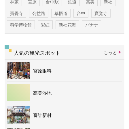
林家
宮原
台中駅
鉄道
高美
新社
寶覺寺
公益路
草悟道
台中
寶覚寺
科学博物館
彩虹
新社花海
バナナ
人気の観光スポット
もっと
宮原眼科
高美湿地
審計新村