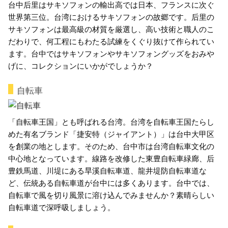
台中后里はサキソフォンの輸出高では日本、フランスに次ぐ
世界第三位。台湾におけるサキソフォンの故郷です。后里の
サキソフォンは最高級の材質を厳選し、高い技術と職人のこ
だわりで、何工程にもわたる試練をくぐり抜けて作られてい
ます。台中ではサキソフォンやサキソフォングッズをおみや
げに、コレクションにいかがでしょうか？
自転車
「自転車王国」とも呼ばれる台湾。台湾を自転車王国たらし
めた有名ブランド「捷安特（ジャイアント）」は台中大甲区
を創業の地とします。そのため、台中市は台湾自転車文化の
中心地となっています。線路を改修した東豊自転車緑廊、后
豊鉄馬道、川堤にある旱溪自転車道、龍井堤防自転車道な
ど、伝統ある自転車道が台中には多くあります。台中では、
自転車で風を切り風景に溶け込んでみませんか？素晴らしい
自転車道で深呼吸しましょう。