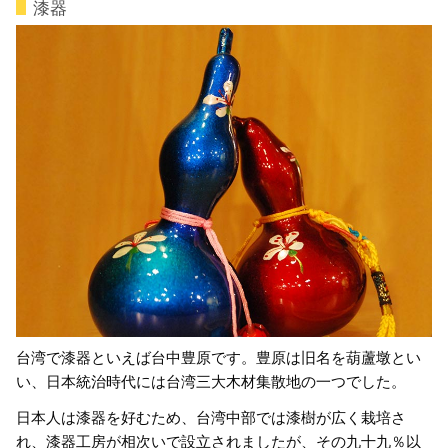
漆器
台湾で漆器といえば台中豊原です。豊原は旧名を葫蘆墩とい
い、日本統治時代には台湾三大木材集散地の一つでした。
日本人は漆器を好むため、台湾中部では漆樹が広く栽培さ
れ、漆器工房が相次いで設立されましたが、その九十九％以