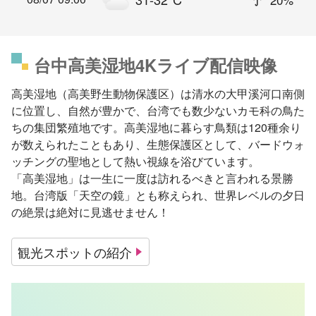
台中高美湿地4Kライブ配信映像
高美湿地（高美野生動物保護区）は清水の大甲溪河口南側
に位置し、自然が豊かで、台湾でも数少ないカモ科の鳥た
ちの集団繁殖地です。高美湿地に暮らす鳥類は120種余り
が数えられたこともあり、生態保護区として、バードウォ
ッチングの聖地として熱い視線を浴びています。
「高美湿地」は一生に一度は訪れるべきと言われる景勝
地。台湾版「天空の鏡」とも称えられ、世界レベルの夕日
の絶景は絶対に見逃せません！
観光スポットの紹介