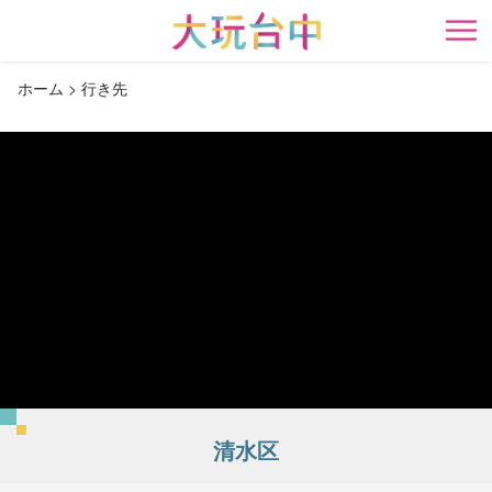
ア
ン
開
カ
ホーム
行き先
ー
ポ
イ
ン
ト
に
移
動
す
る
清水区