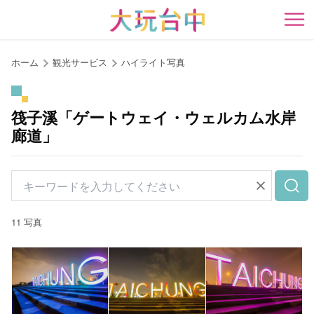
ア
ン
開
カ
ー
ホーム
観光サービス
ハイライト写真
ポ
イ
ン
筏子溪「ゲートウェイ・ウェルカム水岸
ト
廊道」
に
移
動
す
る
11 写真