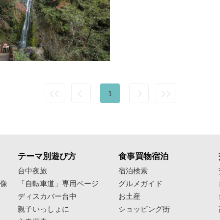
1
テーマ別遊び方
食事買物宿泊
像
台中夜旅
宿泊検索
映像
「自転車道」専用ページ
グルメガイド
ディスカバー台中
お土産
親子いっしょに
ショッピング街