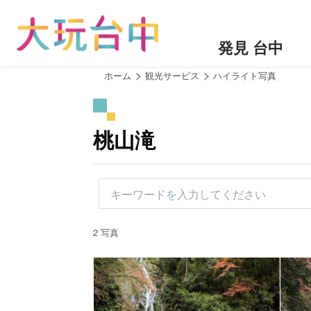
ア
ン
カ
発見 台中
ー
ポ
:::
ホーム
観光サービス
ハイライト写真
イ
ン
ト
桃山滝
に
移
動
す
る
2 写真