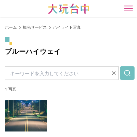
ア
ン
開
カ
ー
ホーム
観光サービス
ハイライト写真
ポ
イ
ン
ブルーハイウェイ
ト
に
移
動
す
1 写真
る