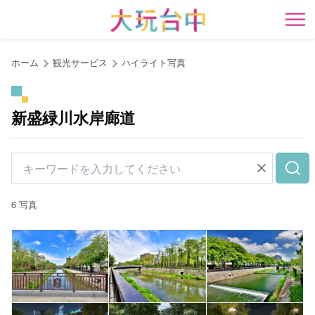
ア
ン
開
カ
ー
ホーム
観光サービス
ハイライト写真
ポ
イ
ン
新盛緑川水岸廊道
ト
に
移
動
す
6 写真
る