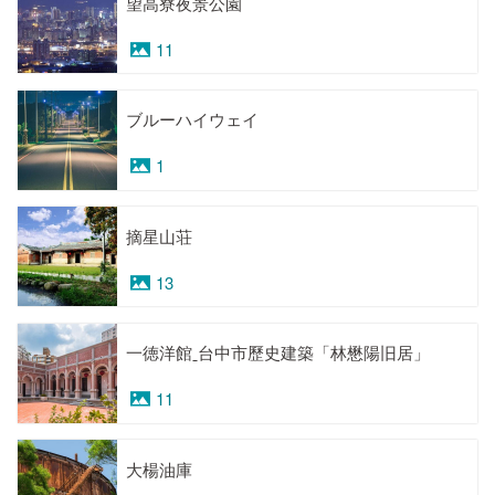
望高寮夜景公園
11
ブルーハイウェイ
1
摘星山荘
13
一徳洋館ˍ台中市歷史建築「林懋陽旧居」
11
大楊油庫