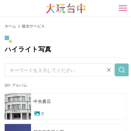
ア
ン
開
カ
ー
ホーム
観光サービス
ポ
イ
ン
ハイライト写真
ト
に
移
動
す
241 アルバム
る
中央書店
3