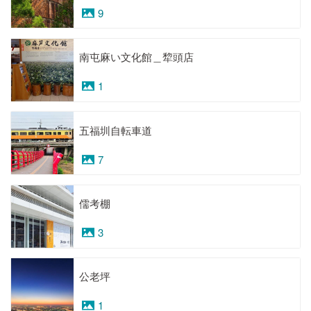
9
南屯麻い文化館＿犂頭店
1
五福圳自転車道
7
儒考棚
3
公老坪
1