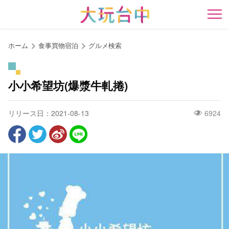
ア
ン
開
カ
ー
ホーム
食事買物宿泊
グルメ検索
ポ
イ
ン
小小希望坊(爆漿牛軋捲)
ト
に
リリース日：2021-08-13
6924
移
動
す
る