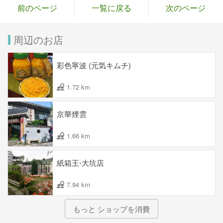
前のページ
一覧に戻る
次のページ
周辺のお店
彩色寧波 (元気キムチ)
1.72 km
京華煙雲
1.66 km
紙箱王-大坑店
7.94 km
もっと ショップを消費