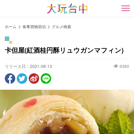
ア
ン
開
カ
ー
ホーム
食事買物宿泊
グルメ検索
ポ
イ
ン
卡但屋(紅酒桂円酥リュウガンマフィン)
ト
に
リリース日：2021-08-13
6380
移
動
す
る