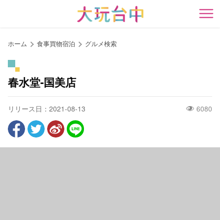
ア
ン
開
カ
ー
ホーム
食事買物宿泊
グルメ検索
ポ
イ
ン
春水堂-国美店
ト
に
リリース日：2021-08-13
6080
移
動
す
る