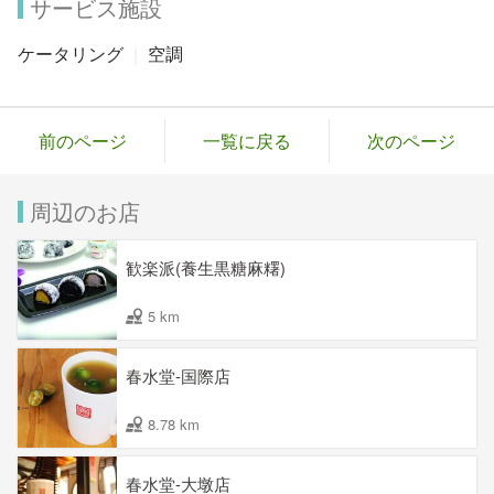
サービス施設
ケータリング
空調
前のページ
一覧に戻る
次のページ
周辺のお店
歓楽派(養生黒糖麻糬)
5 km
春水堂-国際店
8.78 km
春水堂-大墩店