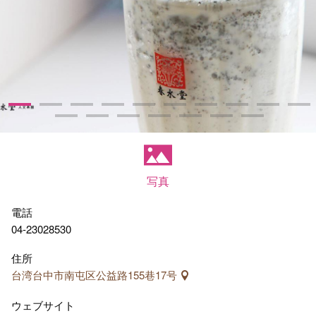
写真
電話
04-23028530
住所
台湾台中市南屯区公益路155巷17号
ウェブサイト