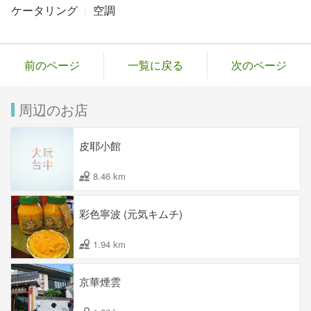
ケータリング
空調
前のページ
一覧に戻る
次のページ
周辺のお店
皮耶小館
8.46 km
彩色寧波 (元気キムチ)
1.94 km
京華煙雲