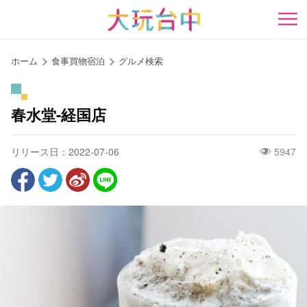
ア
ン
開
カ
ー
ホーム
食事買物宿泊
グルメ検索
ポ
イ
ン
春水堂-経国店
ト
に
リリース日：2022-07-06
5947
移
動
す
る