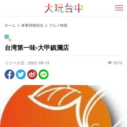
ア
ン
開
カ
ー
ホーム
食事買物宿泊
グルメ検索
ポ
イ
ン
台湾第一味-大甲鎮瀾店
ト
に
リリース日：2021-08-13
5678
移
動
す
る