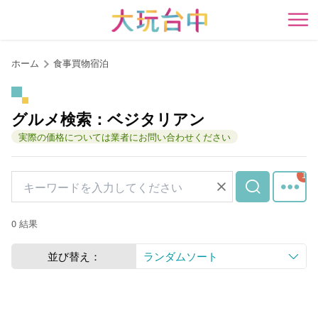
ア
ン
開
カ
ー
ホーム
食事買物宿泊
ポ
イ
ン
グルメ検索：ベジタリアン
ト
実際の価格については業者にお問い合わせください
に
移
動
す
る
0 結果
並び替え：
ランダムソート