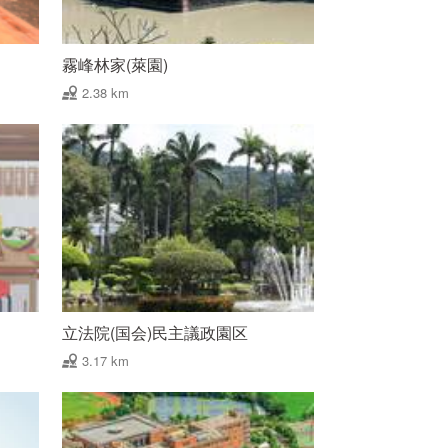
霧峰林家(萊園)
2.38 km
立法院(国会)民主議政園区
3.17 km