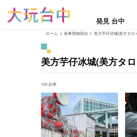
ア
ン
カ
発見 台中
ー
ポ
:::
ホーム
食事買物宿泊
美方芋仔冰城(美方タロ
イ
ン
ト
美方芋仔冰城(美方タロ
に
移
動
す
102 結果
る