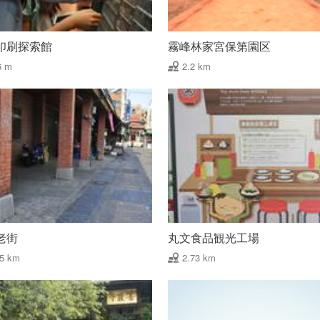
印刷探索館
霧峰林家宮保第園区
6 m
2.2 km
老街
丸文食品観光工場
65 km
2.73 km