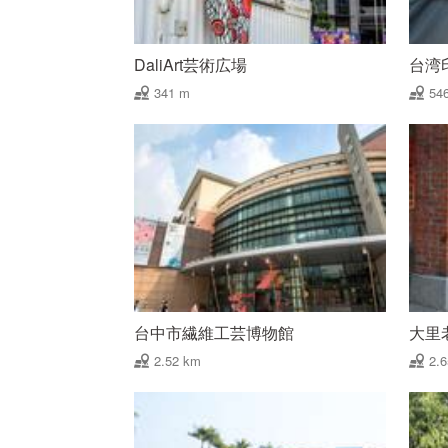
DaliArt芸術広場
台湾
341 m
54
台中市繊維工芸博物館
大里
2.52 km
2.