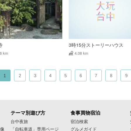
寺
3時15分ストーリーハウス
46 km
4.08 km
1
2
3
4
5
6
7
8
9
テーマ別遊び方
食事買物宿泊
像
台中夜旅
宿泊検索
映像
「自転車道」専用ページ
グルメガイド