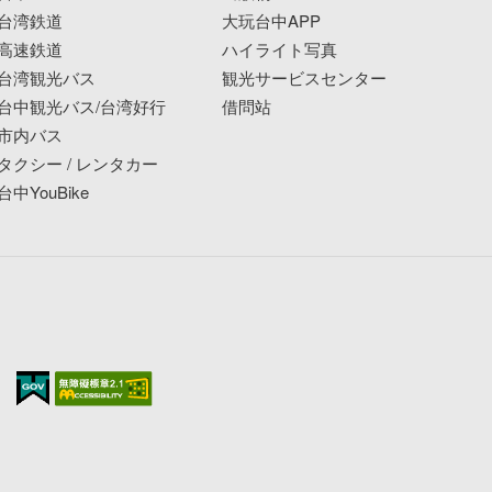
台湾鉄道
大玩台中APP
高速鉄道
ハイライト写真
台湾観光バス
観光サービスセンター
台中観光バス/台湾好行
借問站
市内バス
タクシー / レンタカー
台中YouBike