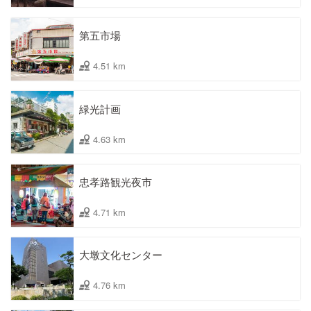
第五市場
4.51 km
緑光計画
4.63 km
忠孝路観光夜市
4.71 km
大墩文化センター
4.76 km