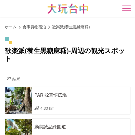
ア
ン
開
カ
ー
ホーム
食事買物宿泊
歓楽派(養生黒糖麻糬)
ポ
イ
ン
歓楽派(養生黒糖麻糬)-周辺の観光スポッ
ト
ト
に
移
動
127 結果
す
る
PARK2草悟広場
4.33 km
勤美誠品緑園道